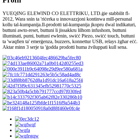
Profil
YUEQING ELEWIND CO ELETTRIKU, LTD.ġie stabbilit fl-
2012, Wara snin ta 'riċerka u innovazzjoni kontinwa mill-persunal
kollu tal-kumpanija.Il-prodotti tal-kumpanija jkopru dwal indikaturi,
buttuni awto-reset, buttuni li jissakkru lilhom infushom, buttuni
illuminati, pumi, buttuni ewlenin, swiċċ Piezo, swiċċ touch, buttuni
ta 'waqfien ta' emerġenza, buzzers, konnettur USB, relays żgħar eċċ.
Aktar minn 3 serje ta 'ġodda prodotti huma żviluppati kull sena.