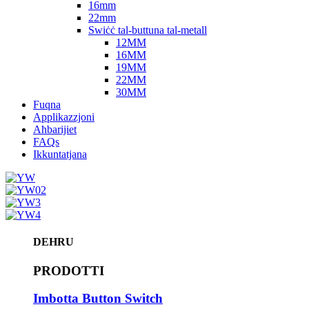
16mm
22mm
Swiċċ tal-buttuna tal-metall
12MM
16MM
19MM
22MM
30MM
Fuqna
Applikazzjoni
Aħbarijiet
FAQs
Ikkuntatjana
DEHRU
PRODOTTI
Imbotta Button Switch