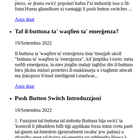
piezo, se jkunu swiċċ popolari ħafna f'xi industriji issa u fil-
futur.Huma għandhom xi vantaġġi li push button switches ...
Aqra iktar
Taf il-buttuna ta' waqfien ta' emerġenza?
19/Settembru 2022
Il-buttuna ta 'waqfien ta' emerġenza tista 'tissejjaħ ukoll
"buttuna ta' waqfien ta 'emerġenza", kif jimplika l-isem: meta
sseħħ emerġenza, in-nies jistgħu malajr tagħfas din il-buttuna
biex jiksbu miżuri protettivi.Il-makkinarju u t-tagħmir attwali
ma jiskoprux b'mod intelliġenti l-madwar...
Aqra iktar
Push Button Switch Introduzzjoni
19/Settembru 2022
1. Funzjoni tal-buttuna tal-imbotta Buttuna hija swiċċ ta
'kontroll li jitħaddem billi tiġi applikata forza minn ċertu parti
tal-ġisem tal-bniedem (ġeneralment swaba' jew palma) u
għandha reset tal-ħażna tal-enerġija tar-rebbiegħa.Huwa l-