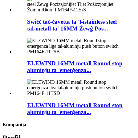
Swiċċ taċ-ċavetta ta 'l-istainless steel
tal-metall ta' 16MM Żewġ Pos...
ELEWIND 16MM metall Round stop
aluminju ta 'emerġenza...
ELEWIND 16MM metall Round stop
aluminju ta 'emerġenza...
Kumpanija