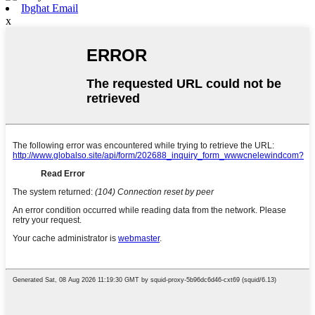
Ibgħat Email
x