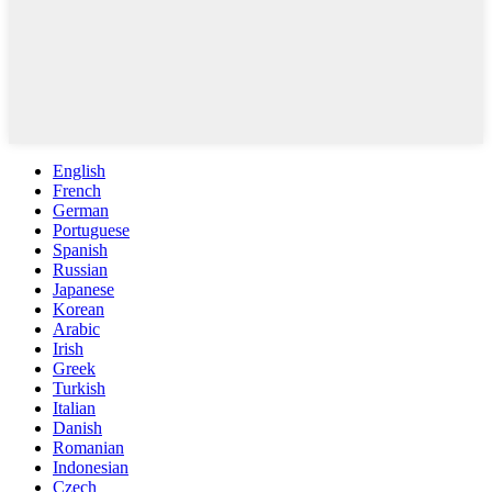
English
French
German
Portuguese
Spanish
Russian
Japanese
Korean
Arabic
Irish
Greek
Turkish
Italian
Danish
Romanian
Indonesian
Czech