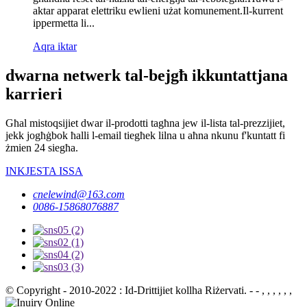
aktar apparat elettriku ewlieni użat komunement.Il-kurrent
ippermetta li...
Aqra iktar
dwarna netwerk tal-bejgħ ikkuntattjana
karrieri
Għal mistoqsijiet dwar il-prodotti tagħna jew il-lista tal-prezzijiet,
jekk jogħġbok ħalli l-email tiegħek lilna u aħna nkunu f'kuntatt fi
żmien 24 siegħa.
INKJESTA ISSA
cnelewind@163.com
0086-15868076887
© Copyright - 2010-2022 : Id-Drittijiet kollha Riżervati. - - , , , , , ,