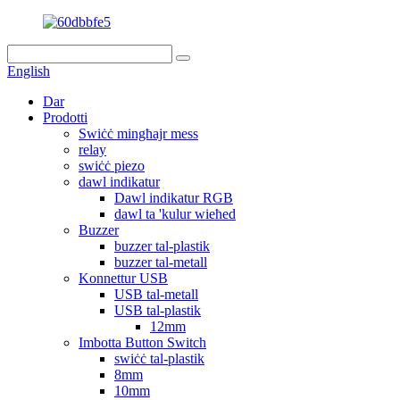
English
Dar
Prodotti
Swiċċ mingħajr mess
relay
swiċċ piezo
dawl indikatur
Dawl indikatur RGB
dawl ta 'kulur wieħed
Buzzer
buzzer tal-plastik
buzzer tal-metall
Konnettur USB
USB tal-metall
USB tal-plastik
12mm
Imbotta Button Switch
swiċċ tal-plastik
8mm
10mm