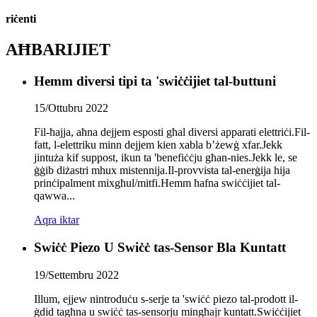
riċenti
AĦBARIJIET
Hemm diversi tipi ta 'swiċċijiet tal-buttuni
15/Ottubru 2022
Fil-ħajja, aħna dejjem esposti għal diversi apparati elettriċi.Fil-
fatt, l-elettriku minn dejjem kien xabla b’żewġ xfar.Jekk
jintuża kif suppost, ikun ta 'benefiċċju għan-nies.Jekk le, se
ġġib diżastri mhux mistennija.Il-provvista tal-enerġija hija
prinċipalment mixgħul/mitfi.Hemm ħafna swiċċijiet tal-
qawwa...
Aqra iktar
Swiċċ Piezo U Swiċċ tas-Sensor Bla Kuntatt
19/Settembru 2022
Illum, ejjew nintroduċu s-serje ta 'swiċċ piezo tal-prodott il-
ġdid tagħna u swiċċ tas-sensorju mingħajr kuntatt.Swiċċijiet